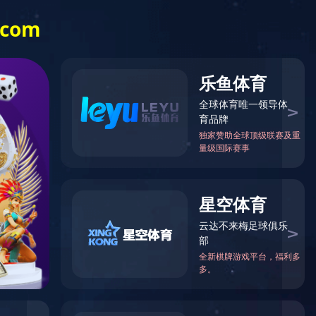
式箱型冷水机组
风冷式箱型低温冷冻机组
WANMEI.COM
防爆
维尔机组维保
通风安装维修
溴化锂系统维保